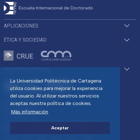
Escuela Internacional de Doctorado
APLICACIONES
ÉTICA Y SOCIEDAD
ACCESOS DIRECTOS
La Universidad Politécnica de Cartagena
utiliza cookies para mejorar la experiencia
del usuario. Al utilizar nuestros servicios
Pza. del Cronista Isidoro Valverde
aceptas nuestra política de cookies.
Edif. La Milagrosa
C.P. 30202 Cartagena
Más información
Tlf: 968 32 54 00
Directorio
Contacto
Accesibilidad
Política de Cookies
Aceptar
Aviso legal
Protección de datos
Transparencia